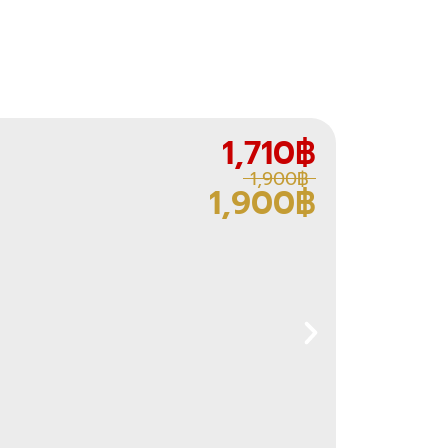
1,710฿
-10% OF
1,900฿
1,900฿
TAENAATAK X 
TAENAAT